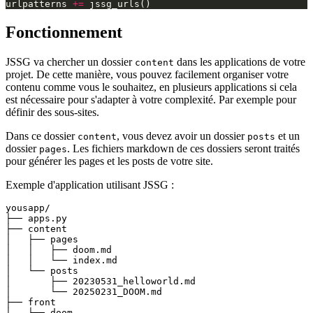
urlpatterns
+=
jssg_urls
()
Fonctionnement
JSSG va chercher un dossier
dans les applications de votre
content
projet. De cette manière, vous pouvez facilement organiser votre
contenu comme vous le souhaitez, en plusieurs applications si cela
est nécessaire pour s'adapter à votre complexité. Par exemple pour
définir des sous-sites.
Dans ce dossier
, vous devez avoir un dossier
et un
content
posts
dossier
. Les fichiers markdown de ces dossiers seront traités
pages
pour générer les pages et les posts de votre site.
Exemple d'application utilisant JSSG :
yousapp/

├── apps.py

├── content

│   ├── pages

│   │   ├── doom.md

│   │   └── index.md

│   └── posts

│       ├── 20230531_helloworld.md

│       └── 20250231_DOOM.md

├── front

│   ├── doom
