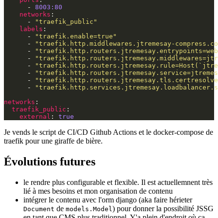
-
8003:80
networks
:
-
"traefik_public"
labels
:
-
"traefik.enable=true"
-
"traefik.http.middlewares.jtremesay-compress.co
-
"traefik.http.routers.jtremesay.entrypoints=web
-
"traefik.http.routers.jtremesay.middlewares=jtr
-
"traefik.http.routers.jtremesay.rule=Host(`jtre
-
"traefik.http.routers.jtremesay.service=jtremes
-
"traefik.http.routers.jtremesay.tls.certresolve
-
"traefik.http.services.jtremesay.loadbalancer.s
networks
:
traefik_public
:
external
:
true
Je vends le script de CI/CD Github Actions et le docker-compose de
traefik pour une giraffe de bière.
Évolutions futures
le rendre plus configurable et flexible. Il est actuellemnent très
lié à mes besoins et mon organisation de contenu
intégrer le contenu avec l'orm django (aka faire hérieter
de
) pour donner la possibilité JSSG
Document
models.Model
en tant que CMS plus traditionnel. Y'a plein d'endroit où ça