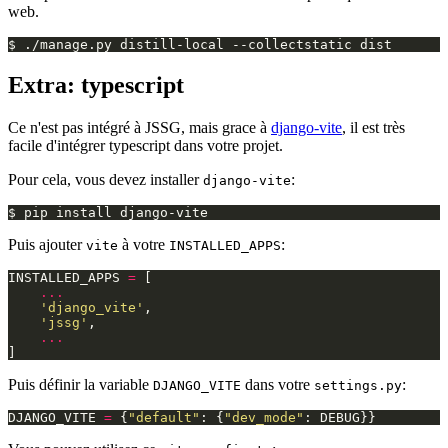
web.
$
./manage.py
distill-local
--collectstatic
Extra: typescript
Ce n'est pas intégré à JSSG, mais grace à
django-vite
, il est très
facile d'intégrer typescript dans votre projet.
Pour cela, vous devez installer
:
django-vite
$
pip
install
Puis ajouter
à votre
:
vite
INSTALLED_APPS
INSTALLED_APPS
=
[
...
'django_vite'
,
'jssg'
,
...
]
Puis définir la variable
dans votre
:
DJANGO_VITE
settings.py
DJANGO_VITE
=
{
"default"
:
{
"dev_mode"
:
DEBUG
}}