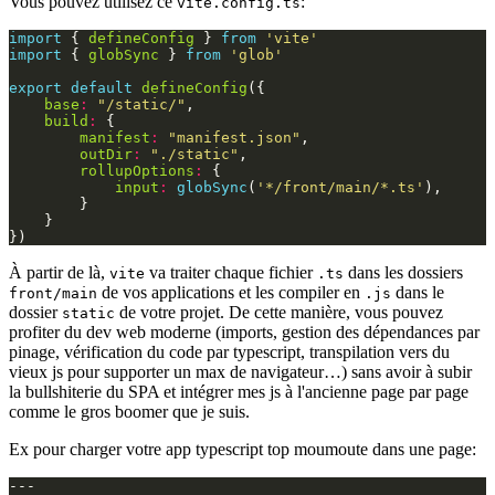
Vous pouvez utilisez ce
:
vite.config.ts
import
{
defineConfig
}
from
'vite'
import
{
globSync
}
from
'glob'
export
default
defineConfig
({
base
:
"/static/"
,
build
:
{
manifest
:
"manifest.json"
,
outDir
:
"./static"
,
rollupOptions
:
{
input
:
globSync
(
'*/front/main/*.ts'
),
}
}
})
À partir de là,
va traiter chaque fichier
dans les dossiers
vite
.ts
de vos applications et les compiler en
dans le
front/main
.js
dossier
de votre projet. De cette manière, vous pouvez
static
profiter du dev web moderne (imports, gestion des dépendances par
pinage, vérification du code par typescript, transpilation vers du
vieux js pour supporter un max de navigateur…) sans avoir à subir
la bullshiterie du SPA et intégrer mes js à l'ancienne page par page
comme le gros boomer que je suis.
Ex pour charger votre app typescript top moumoute dans une page:
---
