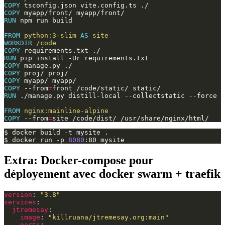
COPY
tsconfig.json
vite.config.ts
COPY
myapp/front/
RUN
npm
run
build

FROM
python:3-slim
AS
site
WORKDIR
/code
COPY
requirements.txt
RUN
pip
install
-Ur
COPY
manage.py
COPY
proj/
COPY
myapp/
COPY
--from
=
front
/code/static/
RUN
./manage.py
distill-local
--collectstatic
--force
d
FROM
nginx:mainline-alpine
COPY
--from
=
site
/code/dist/
$
docker
build
-t
mysite
.

$
docker
run
-p
8080
:80
Extra: Docker-compose pour
déployement avec docker swarm + traefik
version
:
"3.8"
services
:
jtremesay
:
image
:
"killruana/jtremesay.org:main"
ports
: