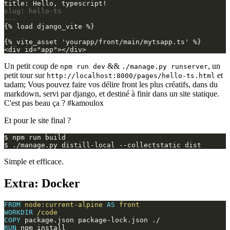
slug: hello-ts
---
{% load django_vite %}

{% vite_asset 'yourapp/front/main/mytsapp.ts' %}

Un petit coup de
&&
, un
npm run dev
./manage.py runserver
petit tour sur
et
http://localhost:8000/pages/hello-ts.html
tadam; Vous pouvez faire vos délire front les plus créatifs, dans du
markdown, servi par django, et destiné à finir dans un site statique.
C'est pas beau ça ? #kamoulox
Et pour le site final ?
$
npm
run
build

$
./manage.py
distill-local
--collectstatic
Simple et efficace.
Extra: Docker
FROM
node:current-alpine
AS
front
WORKDIR
/code
COPY
package.json
package-lock.json
RUN
npm