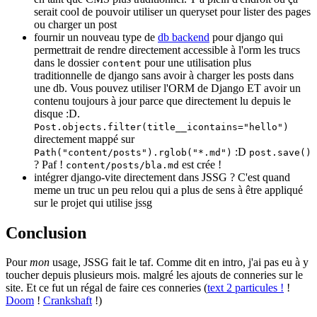
serait cool de pouvoir utiliser un queryset pour lister des pages
ou charger un post
fournir un nouveau type de
db backend
pour django qui
permettrait de rendre directement accessible à l'orm les trucs
dans le dossier
pour une utilisation plus
content
traditionnelle de django sans avoir à charger les posts dans
une db. Vous pouvez utiliser l'ORM de Django ET avoir un
contenu toujours à jour parce que directement lu depuis le
disque :D.
Post.objects.filter(title__icontains="hello")
directement mappé sur
:D
Path("content/posts").rglob("*.md")
post.save()
? Paf !
est crée !
content/posts/bla.md
intégrer django-vite directement dans JSSG ? C'est quand
meme un truc un peu relou qui a plus de sens à être appliqué
sur le projet qui utilise jssg
Conclusion
Pour
mon
usage, JSSG fait le taf. Comme dit en intro, j'ai pas eu à y
toucher depuis plusieurs mois. malgré les ajouts de conneries sur le
site. Et ce fut un régal de faire ces conneries (
text 2 particules !
!
Doom
!
Crankshaft
!)