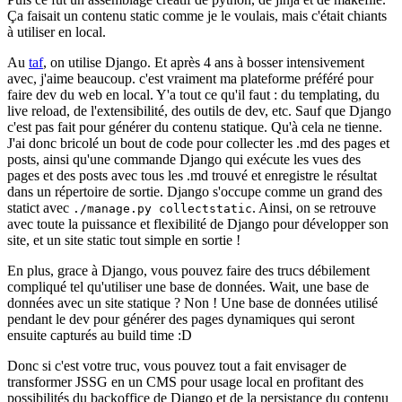
Ça faisait un contenu static comme je le voulais, mais c'était chiants
à utiliser en local.
Au
taf
, on utilise Django. Et après 4 ans à bosser intensivement
avec, j'aime beaucoup. c'est vraiment ma plateforme préféré pour
faire dev du web en local. Y'a tout ce qu'il faut : du templating, du
live reload, de l'extensibilité, des outils de dev, etc. Sauf que Django
c'est pas fait pour générer du contenu statique. Qu'à cela ne tienne.
J'ai donc bricolé un bout de code pour collecter les .md des pages et
posts, ainsi qu'une commande Django qui exécute les vues des
pages et des posts avec tous les .md trouvé et enregistre le résultat
dans un répertoire de sortie. Django s'occupe comme un grand des
statict avec
. Ainsi, on se retrouve
./manage.py collectstatic
avec toute la puissance et flexibilité de Django pour développer son
site, et un site static tout simple en sortie !
En plus, grace à Django, vous pouvez faire des trucs débilement
compliqué tel qu'utiliser une base de données. Wait, une base de
données avec un site statique ? Non ! Une base de données utilisé
pendant le dev pour générer des pages dynamiques qui seront
ensuite capturés au build time :D
Donc si c'est votre truc, vous pouvez tout a fait envisager de
transformer JSSG en un CMS pour usage local en profitant des
possibilités du backoffice de Django et de la persistance du contenu