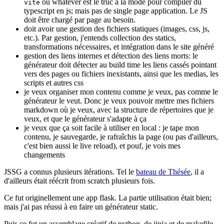
ou whatever est le truc à la mode pour compiler du
vite
typescript en js; mais pas de single page application. Le JS
doit être chargé par page au besoin.
doit avoir une gestion des fichiers statiques (images, css, js,
etc.). Par gestion, j'entends collection des statics,
transformations nécessaires, et intégration dans le site généré
gestion des liens internes et détection des liens morts: le
générateur doit détecter au build time les liens cassés pointant
vers des pages ou fichiers inexistants, ainsi que les medias, les
scripts et autres css
je veux organiser mon contenu comme je veux, pas comme le
générateur le veut. Donc je veux pouvoir mettre mes fichiers
markdown où je veux, avec la structure de répertoires que je
veux, et que le générateur s'adapte à ça
je veux que ça soit facile à utiliser en local : je tape mon
contenu, je sauvegarde, je rafraîchis la page (ou pas d'ailleurs,
c'est bien aussi le live reload), et pouf, je vois mes
changements
JSSG a connus plusieurs itérations. Tel le
bateau de Thésée
, il a
d'ailleurs était réécrit from scratch plusieurs fois.
Ce fut originellement une app flask. La partie utilisation était bien;
mais j'ai pas réussi à en faire un générateur static.
Puis ce fut un assemblage créatif de python, de jinja et de makefile.