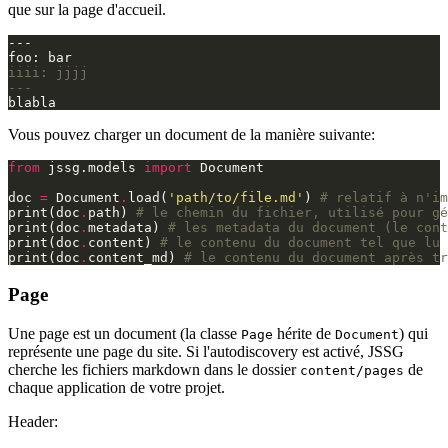
que sur la page d'accueil.
---

iiii: jjjj
---
Vous pouvez charger un document de la manière suivante:
from
jssg.models
import
Document
doc
=
Document
.
load
(
'path/to/file.md'
)
# relatif à n'im
print
(
doc
.
path
)
# le chemin du fichier, utilisé pour gé
print
(
doc
.
metadata
)
# les metadata du document (le cont
print
(
doc
.
content
)
# le contenu du document tel que lu 
print
(
doc
.
content_md
)
# le contenu du document après tr
Page
Une page est un document (la classe
hérite de
) qui
Page
Document
représente une page du site. Si l'autodiscovery est activé, JSSG
cherche les fichiers markdown dans le dossier
de
content/pages
chaque application de votre projet.
Header: