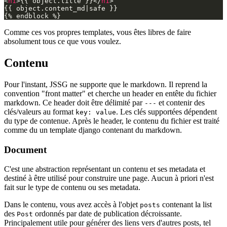
<
h1
>
{{ object.title }}
</
h1
>
{{ object.content_md|safe }}

Comme ces vos propres templates, vous êtes libres de faire
absolument tous ce que vous voulez.
Contenu
Pour l'instant, JSSG ne supporte que le markdown. Il reprend la
convention "front matter" et cherche un header en entête du fichier
markdown. Ce header doit être délimité par
et contenir des
---
clés/valeurs au format
. Les clés supportées dépendent
key: value
du type de contenue. Après le header, le contenu du fichier est traité
comme du un template django contenant du markdown.
Document
C'est une abstraction représentant un contenu et ses metadata et
destiné à être utilisé pour construire une page. Aucun à priori n'est
fait sur le type de contenu ou ses metadata.
Dans le contenu, vous avez accès à l'objet
contenant la list
posts
des
ordonnés par date de publication décroissante.
Post
Principalement utile pour générer des liens vers d'autres posts, tel