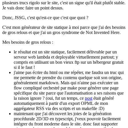
plusieurs trucs rigolo sur le site, c'est un signe qu'il était plutôt stable.
Je vais donc faire un point dessus.
Donc, JSSG, c'est qu'est-ce que c'est que quoi ?
C'est mon générateur de site statique à moi parce que j'ai des besoins
de gros relous et que j'ai un gros syndrome de Not Invented Here.
Mes besoins de gros relous :
le résultat est un site statique, facilement délivrable par un
serveur web lambda et deployable virtuellement partout; y
compris en utilisant un bon vieux ftp sur un hébergeur gratuit
si il le faut !
j'aime pas écrire du html ou me répéter, me faudra un truc qui
me permette de prendre du contenu quelque soit son origine,
généralement markdown. Mais qui n'aime pas exécuter un
flow compliqué orchestré par make pour générer une page
spécifique du site parce que l'automatisation a ses raisons que
la raison ignore ? (oui, fut un temps, ce
post
était généré
automatiquement à partir d'un export OPML de mon
aggrégateur RSS via des scripts et un makefile :D)
maintenant que j'ai découvert les joies de la génération
procédurale 2D/3D en typescript, j'veux pouvoir facilement
intégrer du front moderne dans le site. donc faut supporter