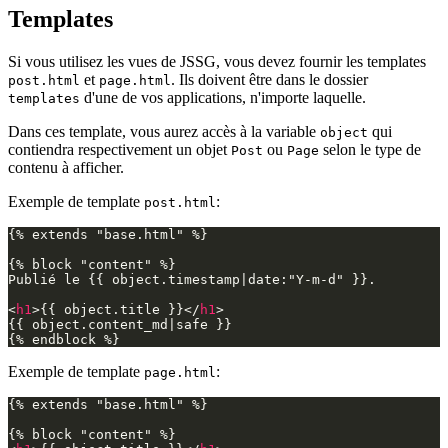
Templates
Si vous utilisez les vues de JSSG, vous devez fournir les templates
et
. Ils doivent être dans le dossier
post.html
page.html
d'une de vos applications, n'importe laquelle.
templates
Dans ces template, vous aurez accès à la variable
qui
object
contiendra respectivement un objet
ou
selon le type de
Post
Page
contenu à afficher.
Exemple de template
:
post.html
{% extends "base.html" %}

{% block "content" %}

Publié le {{ object.timestamp|date:"Y-m-d" }}.

<
h1
>
{{ object.title }}
</
h1
>
{{ object.content_md|safe }}

Exemple de template
:
page.html
{% extends "base.html" %}
