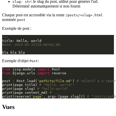
: le slug du post, utilisé pour générer l'url.
slug: str
Déterminé automatiquement si non fourni
Chaque post est accessible via la route
/posts/<slug>.html
nommée
post
Exemple de post :
---

date: 2023-05-31T20:00+02:00
---
Exemple d'objet
:
Post
from
jssg.models
import
Post
from
django.urls
import
reverse
post
=
Post
.
load
(
'path/to/file.md'
)
# relatif à n'impor
print
(
page
.
title
)
# "Hello, world!"
print
(
page
.
slug
)
# "hello-world"
print
(
page
.
content_md
)
# ...
print
(
reverse
(
'page'
,
args
=
[
page
.
slug
]))
# "/posts/path
Vues