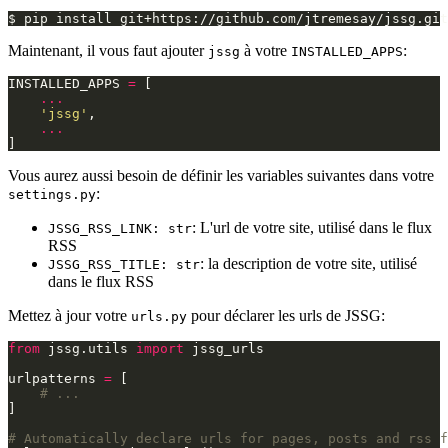
$
pip
install
Maintenant, il vous faut ajouter
à votre
:
jssg
INSTALLED_APPS
INSTALLED_APPS
=
[
...
'jssg'
,
...
]
Vous aurez aussi besoin de définir les variables suivantes dans votre
:
settings.py
: L'url de votre site, utilisé dans le flux
JSSG_RSS_LINK: str
RSS
: la description de votre site, utilisé
JSSG_RSS_TITLE: str
dans le flux RSS
Mettez à jour votre
pour déclarer les urls de JSSG:
urls.py
from
jssg.utils
import
jssg_urls
urlpatterns
=
[
# ...
]
# Automatically declare urls for pages, posts and rss f