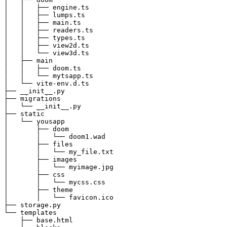
│   │   ├── engine.ts

│   │   ├── lumps.ts

│   │   ├── main.ts

│   │   ├── readers.ts

│   │   ├── types.ts

│   │   ├── view2d.ts

│   │   └── view3d.ts

│   ├── main

│   │   ├── doom.ts

│   │   └── mytsapp.ts

│   └── vite-env.d.ts

├── __init__.py

├── migrations

│   └── __init__.py

├── static

│   └── yousapp

│       ├── doom

│       │   └── doom1.wad

│       ├── files

│       │   └── my_file.txt

│       ├── images

│       │   └── myimage.jpg

│       ├── css

│       │   └── mycss.css

│       ├── theme

│       │   └── favicon.ico

├── storage.py

└── templates

    ├── base.html
