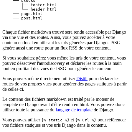
    ├── blocks

    │   ├── footer.html

    │   └── header.html

    ├── page.html

    └── post.html

Chaque fichier markdown trouvé sera rendu accessible par Django
via une vue et des routes. Ainsi, vous pouvez accéder à votre
contenu en local en utilisant les urls générées par Django. JSSG
génère aussi une route pour un flux RSS de votre contenu.
Si vous souhaitez gérez vous même les urls de votre contenu, vous
pouvez désactiver l'autodiscovery et déclarer les routes à la main
tout en profitant des vues de JSSG pour générer le contenu.
Vous pouvez même directement utiliser
Distill
pour déclarer les
routes de vos propres vues pour générer des pages statiques à partir
de celles-ci.
Le contenu des fichiers markdown est traité par le moteur de
template de Django avant d'être rendu en html. Vous pouvez donc
utiliser toute la puissance du
langage de template
de Django.
Vous pouvez utiliser
et
pour référencer
{% static %}
{% url %}
vos fichiers statiques et vos urls Django dans le contenu.