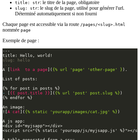
: le titre de la page, obligatoire
title: str
: le slug de la page, utilisé pour générer l'url.
slug: str
Déterminé automatiquement si non fourni
Chaque page est accessible via la route
/pages/<slug>.html
nommée
page
Exemple de page :
---

slug: hello
---
A [
link  to a page
](
{% url 'page' 'other-page' }
).

List of posts: 

-
[
{{ post.title }}
](
{% url 'post' post.slug %}
)

{% endfor %}

An image:

![
A cat
](
{% static 'yourapp/images/cat.jpg' %}
)

A js app:

<div id="myjsapp"></div>

<script src="{% static 'yourapp/js/myjsapp.js' %}"></sc
A table generated from a csv:
