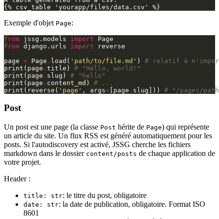
Exemple d'objet
:
Page
from
jssg.models
import
Page
from
django.urls
import
reverse
page
=
Page
.
load
(
'path/to/file.md'
)
# relatif à n'impor
print
(
page
.
title
)
# "Hello, world!"
print
(
page
.
slug
)
# "hello"
print
(
page
.
content_md
)
# ...
print
(
reverse
(
'page'
,
args
=
[
page
.
slug
]))
# "/pages/path
Post
Un post est une page (la classe
hérite de
) qui représente
Post
Page
un article du site. Un flux RSS est généré automatiquement pour les
posts. Si l'autodiscovery est activé, JSSG cherche les fichiers
markdown dans le dossier
de chaque application de
content/posts
votre projet.
Header :
: le titre du post, obligatoire
title: str
: la date de publication, obligatoire. Format ISO
date: str
8601